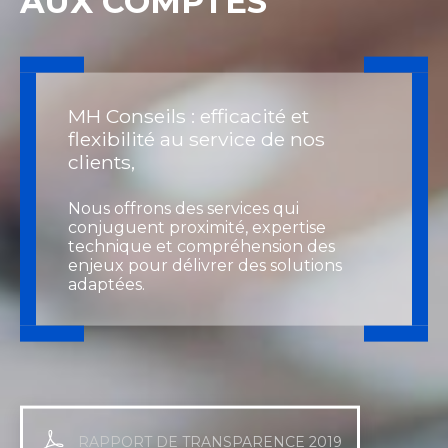
AUX COMPTES
MH Conseils : efficacité et
flexibilité au service de nos
clients,
Nous offrons des services qui
conjuguent proximité, expertise
technique et compréhension des
enjeux pour délivrer des solutions
adaptées.
RAPPORT DE TRANSPARENCE 2019